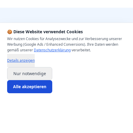
Noch Fragen?
🍪 Diese Website verwendet Cookies
Unser Team berät Sie gerne persönlich – kostenlos und
Wir nutzen Cookies für Analysezwecke und zur Verbesserung unserer
unverbindlich.
Werbung (Google Ads / Enhanced Conversions). Ihre Daten werden
gemäß unserer
Datenschutzerklärung
verarbeitet.
Details anzeigen
Jetzt Beratungstermin buchen
Nur notwendige
Alle akzeptieren
Start
Produkte
Blog
Beratung
Konto