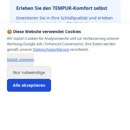
Erleben Sie den TEMPUR-Komfort selbst
Investieren Sie in Ihre Schlafqualität und erleben
Sie den Unterschied, den TEMPUR-Kissen
machen können. Besuchen Sie uns bei
🍪 Diese Website verwendet Cookies
schlaffit.de in Duisburg.
Wir nutzen Cookies für Analysezwecke und zur Verbesserung unserer
Werbung (Google Ads / Enhanced Conversions). Ihre Daten werden
Beratungstermin buchen
gemäß unserer
Datenschutzerklärung
verarbeitet.
Details anzeigen
Nur notwendige
Alle akzeptieren
Start
Produkte
Blog
Beratung
Konto